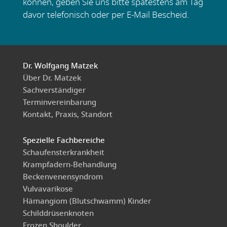
können, geben Sie uns bitte spätestens am Tag
davor telefonisch oder per E-Mail Bescheid.
Dr. Wolfgang Matzek
Über Dr. Matzek
Sachverständiger
Terminvereinbarung
Kontakt, Praxis, Standort
Spezielle Fachbereiche
Schaufensterkrankheit
Krampfadern-Behandlung
Beckenvenensyndrom
Vulvavarikose
Hämangiom (Blutschwamm) Kinder
Schilddrüsenknoten
Frozen Shoulder