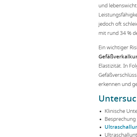
und lebenswichti
Leistungsfähigk
jedoch oft schl
mit rund 34 % de
Ein wichtiger Ris
Gefäßverkalku
Elastizität. In 
Gefäßverschlüss
erkennen und ge
Untersuc
Klinische Un
Besprechung 
Ultraschall
Ultraschallun