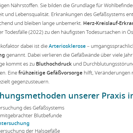
gen Nährstoffen. Sie bilden die Grundlage für Wohlbefinde
eit und Lebensqualität. Erkrankungen des Gefäßsystems ent
eichend und bleiben lange unbemerkt.
Herz-Kreislauf-Erk
r Todesfälle (2022) zu den häufigsten Todesursachen in Ös
ikofaktor dabei ist die
Arteriosklerose
– umgangssprachlic
ng
genannt. Dabei verlieren die Gefäßwände über viele Jah
Folge kommt es zu
Bluthochdruck
und Durchblutungsstörun
en. Eine
frühzeitige Gefäßvorsorge
hilft, Veränderungen r
zielt gegenzusteuern.
hungsmethoden unserer Praxis i
tersuchung des Gefäßsystems
mitgebrachter Blutbefunde
untersuchung
tersuchung der Halsgefäße