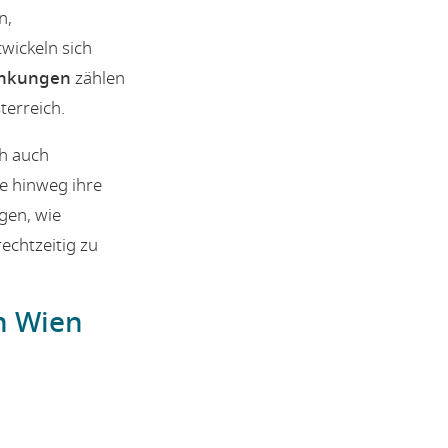
n,
wickeln sich
rankungen
zählen
terreich.
h auch
re hinweg ihre
gen, wie
echtzeitig zu
n Wien