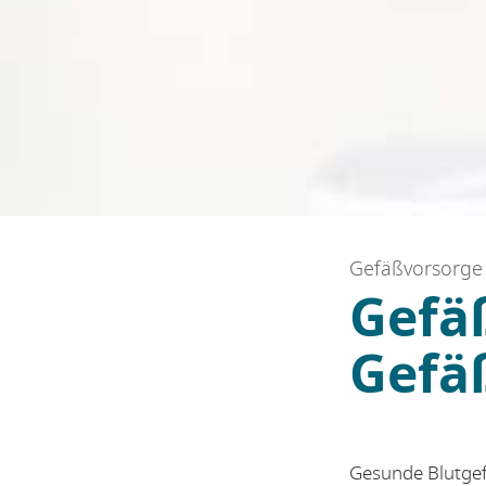
Gefäßvorsorge 
Gefä
Gefä
Gesunde Blutgef