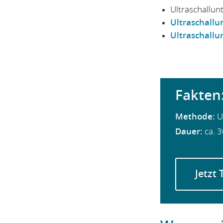
Ultraschallun
Ultraschallu
Ultraschall
Fakten
Methode:
Ul
Dauer:
ca. 3
Jetzt