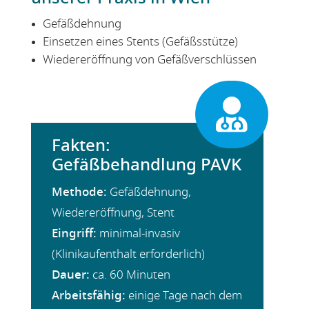
Gefäßdehnung
Einsetzen eines Stents (Gefäßsstütze)
Wiedereröffnung von Gefäßverschlüssen

Fakten:
Gefäßbehandlung PAVK
Methode:
Gefäßdehnung,
Wiedereröffnung, Stent
Eingriff:
minimal-invasiv
(Klinikaufenthalt erforderlich)
Dauer:
ca. 60 Minuten
Arbeitsfähig:
einige Tage nach dem